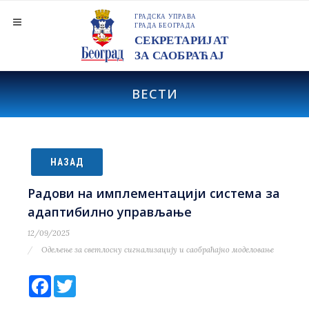
ВЕСТИ
НАЗАД
Радови на имплементацији система за
адаптибилно управљање
12/09/2025
Одељење за светлосну сигнализацију и саобраћајно моделовање
Facebook
Twitter