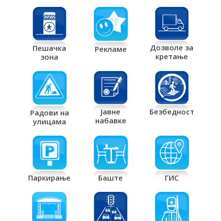
Дозволе за
Пешачка
Рекламе
кретање
зона
Јавне
Безбедност
Радови на
набавке
улицама
Паркирање
Баште
ГИС