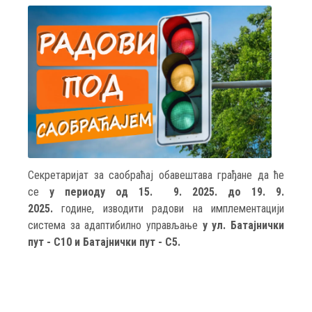
Секретаријат за саобраћај обавештава грађане да ће
се
у периоду од 15. 9. 2025. до 19. 9.
2025.
године, изводити радови на имплементацији
система за адаптибилно управљање
у ул. Батајнички
пут - С10 и Батајнички пут - С5.