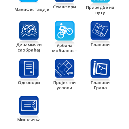
Семафори
Приредбе на
Манифестације
путу
Планови
Динамички
Урбана
саобраћај
мобилност
Одговори
Пројектни
Планови
услови
Града
Мишљења