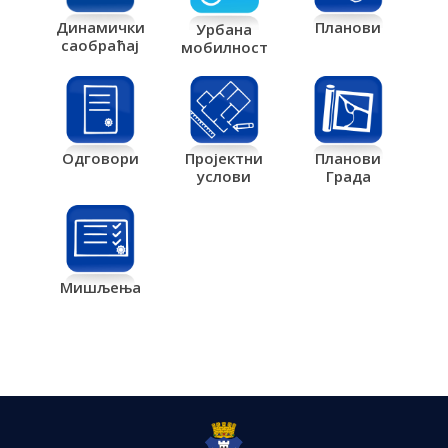
Планови
Динамички
Урбана
саобраћај
мобилност
Одговори
Пројектни
Планови
услови
Града
Мишљења