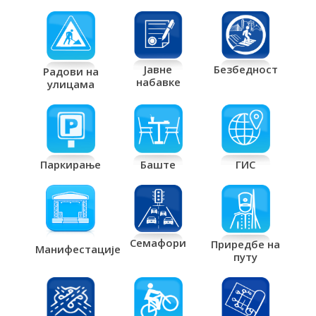
Јавне
Безбедност
Радови на
набавке
улицама
Паркирање
Баште
ГИС
Семафори
Приредбе на
Манифестације
путу