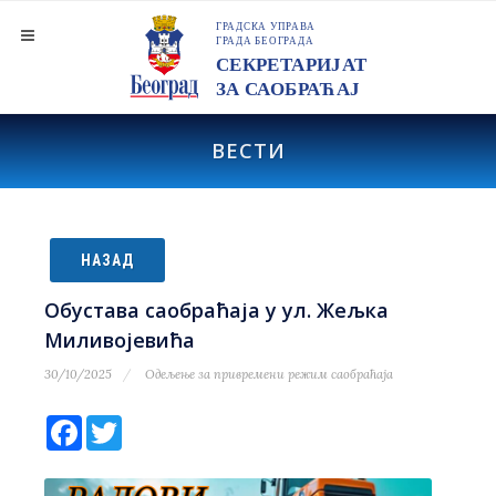
ВЕСТИ
НАЗАД
Обустава саобраћаја у ул. Жељка
Миливојевића
30/10/2025
Одељење за привремени режим саобраћаја
Facebook
Twitter