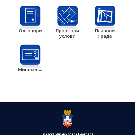
Одговори
Пројектни
Планови
услови
Града
Мишљења
Градска управа града Београда