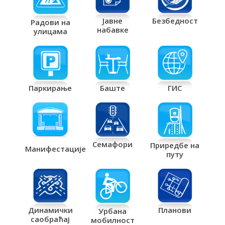
Јавне
Безбедност
Радови на
набавке
улицама
Паркирање
Баште
ГИС
Семафори
Приредбе на
Манифестације
путу
Планови
Динамички
Урбана
саобраћај
мобилност