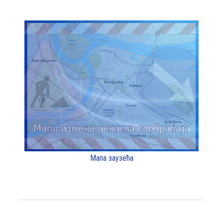
Мапа заузећа