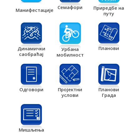
Семафори
Приредбе на
Манифестације
путу
Планови
Динамички
Урбана
саобраћај
мобилност
Одговори
Пројектни
Планови
услови
Града
Мишљења