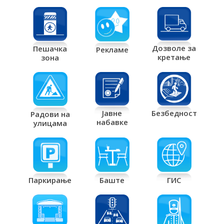
Дозволе за
Пешачка
Рекламе
кретање
зона
Јавне
Безбедност
Радови на
набавке
улицама
Паркирање
Баште
ГИС