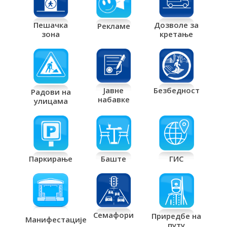
Дозволе за
Пешачка
Рекламе
кретање
зона
Јавне
Безбедност
Радови на
набавке
улицама
Паркирање
Баште
ГИС
Семафори
Приредбе на
Манифестације
путу