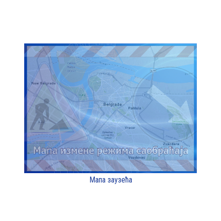
Мапа заузећа