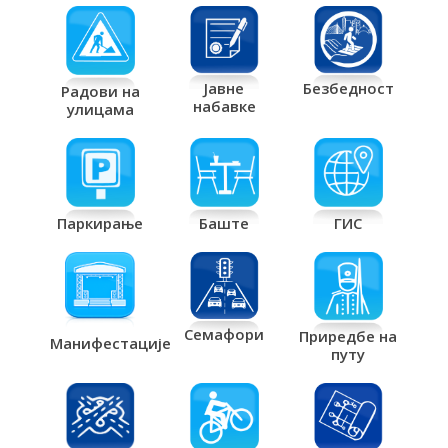
Јавне
Безбедност
Радови на
набавке
улицама
Паркирање
Баште
ГИС
Семафори
Приредбе на
Манифестације
путу