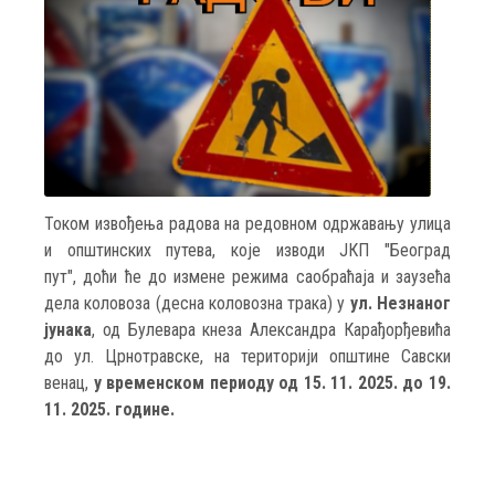
Током извођења радова на редовном одржавању улица
и општинских путева, које изводи ЈКП "Београд
пут", доћи ће до измене режима саобраћаја и заузећа
дела коловоза (десна коловозна трака) у
ул. Незнаног
јунака
, од Булевара кнеза Александра Карађорђевића
до ул. Црнотравске, на територији општине Савски
венац,
у временском периоду од 15. 11. 2025. до 19.
11. 2025. године.