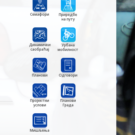
Семафори
Приредбе
на путу
Динамички
Урбана
саобраћај
мобилност
Планови
Одговори
Пројектни
Планови
услови
Града
Мишљења