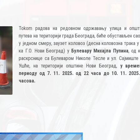
Tokom радова на редовном одржавању улица и општ
путева на територији града Београда, биће обустављен са
у једном смеру, заузет коловоз (десна коловозна трака 
ка Г.О. Нови Београд) у
Булевару Михајла Пупина
, од 
раскрснице са Булеваром Николе Тесле и ул. Сајмиште 
Ушће, на територији општине Нови Београд,
у време
периоду од 7. 11. 2025. од 22 часа до 10. 11. 2025
часова.