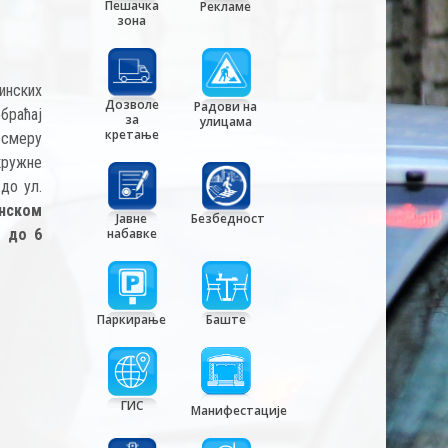
Пешачка
Рекламе
зона
инских
Дозволе
Радови на
обраћај
за
улицама
кретање
у смеру
кружне
до ул.
нском
Јавне
Безбедност
. до 6
набавке
Паркирање
Баште
ГИС
Манифестације