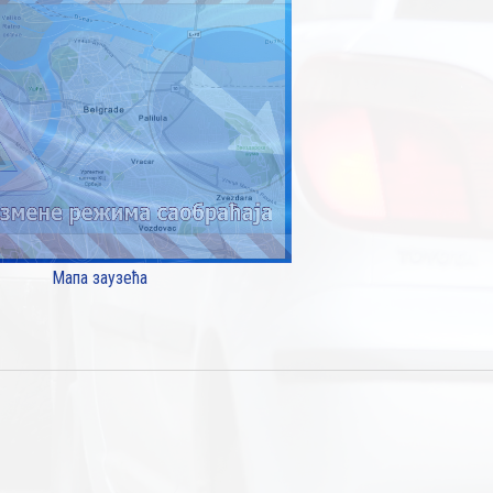
Мапа заузећа