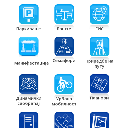
Паркирање
Баште
ГИС
Семафори
Приредбе на
Манифестације
путу
Планови
Динамички
Урбана
саобраћај
мобилност