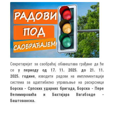
Секретаријат за саобраћај обавештава грађане да ће
се
у периоду од 17. 11. 2025. до 21. 11.
2025. године
, изводити радови на имплементацији
система за адаптибилно управљање
на
раскрсници
Борска - Српских ударних бригада, Борска - Пере
Велимировића и Бахтијара Вагабзаде -
Баштованска.