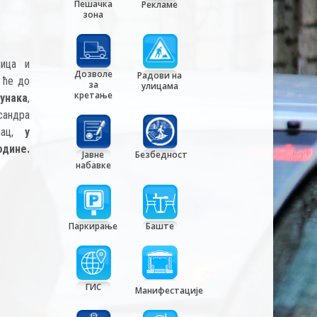
Пешачка
Рекламе
зона
лица и
Дозволе
Радови на
 ће до
за
улицама
кретање
јунака
,
андра
ац,
у
одине.
Јавне
Безбедност
набавке
Паркирање
Баште
ГИС
Манифестације