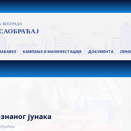
НАБАВКЕ
КАМПАЊЕ И МАНИФЕСТАЦИЈЕ
ДОКУМЕНТА
ЛИН
езнаног јунака
обраћаја