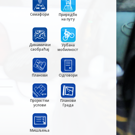
Семафори
Приредбе
на путу
Динамички
Урбана
саобраћај
мобилност
Планови
Одговори
Пројектни
Планови
услови
Града
Мишљења