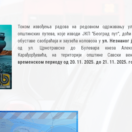
Током извођења радова на редовном одржавању у
општинских путева, које изводи ЈКП "Београд пут", доћи
обуставе саобраћаја и заузећа коловоза у
ул. Незнаног 
од ул. Црнотравске до Булевара кнеза Алекс
Карађорђевића, на територији општине Савски вен
временском периоду од 20. 11. 2025. до 21. 11. 2025. г