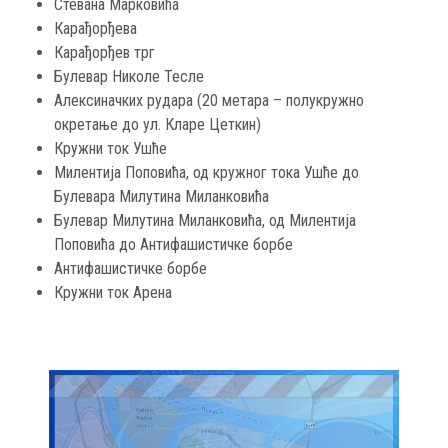
Стевана Марковића
Карађорђева
Карађорђев трг
Булевар Николе Тесле
Алексиначких рудара (20 метара – полукружно
окретање до ул. Кларе Цеткин)
Кружни ток Ушће
Милентија Поповића, од кружног тока Ушће до
Булевара Милутина Миланковића
Булевар Милутина Миланковића, од Милентија
Поповића до Антифашистичке борбе
Антифашистичке борбе
Кружни ток Арена