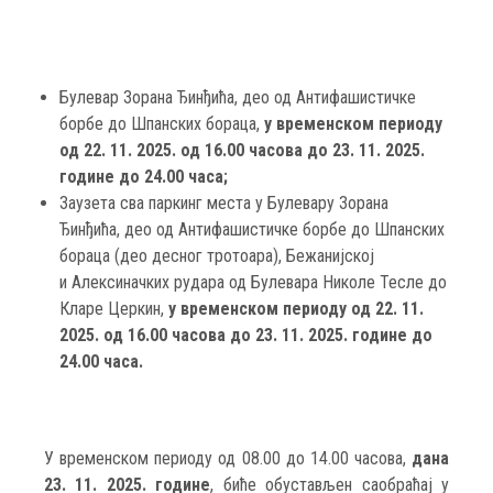
Булевар Зорана Ђинђића, део од Антифашистичке
борбе до Шпанских бораца,
у временском периоду
од 22. 11. 2025. од 16.00 часова до 23. 11. 2025.
године до 24.00 часа;
Заузета сва паркинг места у Булевару Зорана
Ђинђића, део од Антифашистичке борбе до Шпанских
бораца (део десног тротоара), Бежанијској
и Алексиначких рудара од Булевара Николе Тесле до
Кларе Церкин,
у временском периоду од 22. 11.
2025. од 16.00 часова до 23. 11. 2025. године до
24.00 часа.
У временском периоду од 08.00 до 14.00 часова,
дана
23. 11. 2025. године
, биће обустављен саобраћај у