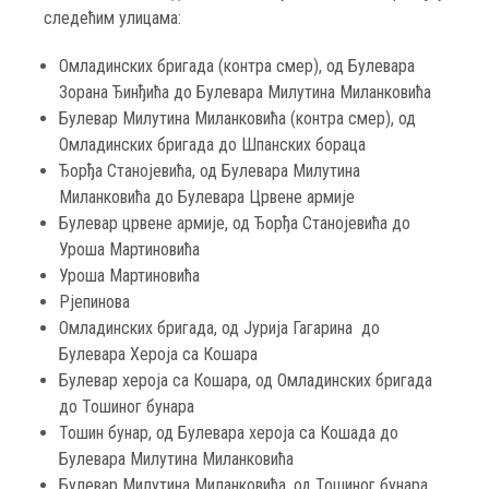
следећим улицама:
Омладинских бригада (контра смер), од Булевара
Зорана Ђинђића до Булевара Милутина Миланковића
Булевар Милутина Миланковића (контра смер), од
Омладинских бригада до Шпанских бораца
Ђорђа Станојевића, од Булевара Милутина
Миланковића до Булевара Црвене армије
Булевар црвене армије, од Ђорђа Станојевића до
Уроша Мартиновића
Уроша Мартиновића
Рјепинова
Омладинских бригада, од Јурија Гагарина до
Булевара Хероја са Кошара
Булевар хероја са Кошара, од Омладинских бригада
до Тошиног бунара
Тошин бунар, од Булевара хероја са Кошада до
Булевара Милутина Миланковића
Булевар Милутина Миланковића, од Тошиног бунара