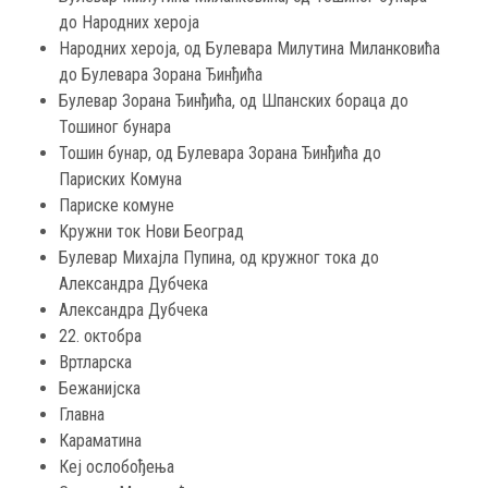
до Народних хероја
Народних хероја, од Булевара Милутина Миланковића
до Булевара Зорана Ђинђића
Булевар Зорана Ђинђића, од Шпанских бораца до
Тошиног бунара
Тошин бунар, од Булевара Зорана Ђинђића до
Париских Комунa
Париске комуне
Kружни ток Нови Београд
Булевар Михајла Пупина, од кружног тока до
Александра Дубчека
Александра Дубчека
22. октобра
Вртларска
Бежанијска
Главна
Караматина
Кеј ослобођења