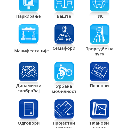
Паркирање
Баште
ГИС
Семафори
Приредбе на
Манифестације
путу
Планови
Динамички
Урбана
саобраћај
мобилност
Одговори
Пројектни
Планови