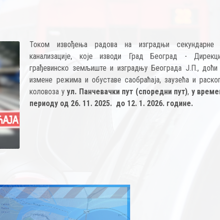
Током извођења радова на изградњи секундарне 
канализације, које изводи Град Београд - Дирекц
грађевинско земљиште и изградњу Београда Ј.П., доћи
измене режима и обуставе саобраћаја, заузећа и раско
коловоза у
ул. Панчевачки пут (споредни пут)
,
у врем
периоду од 26. 11. 2025. до 12. 1. 2026. године.