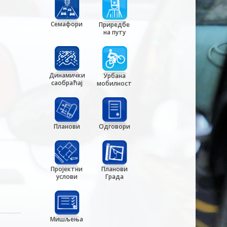
Семафори
Приредбе
на путу
Динамички
Урбана
саобраћај
мобилност
Планови
Одговори
Пројектни
Планови
услови
Града
Мишљења