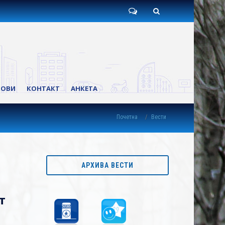
Пишите
Претрага
нам
КОВИ
КОНТАКТ
АНКЕТА
Почетна
Вести
АРХИВА ВЕСТИ
т