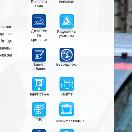
Пешачка
Рекламе
зона
кишне
Дозволе
Радови на
ијa за
за
улицама
кретање
 ће до
павања
енском
Јавне
Безбедност
набавке
Паркирање
Баште
ГИС
Манифестације