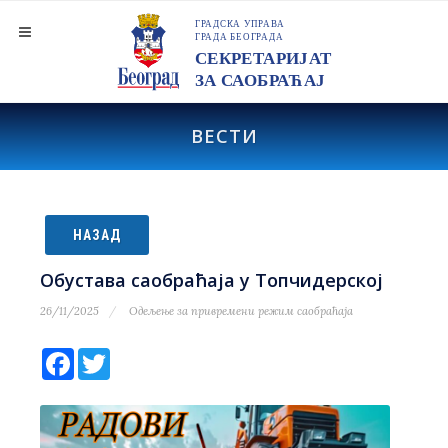
ВЕСТИ
НАЗАД
Обустава саобраћаја у Топчидерској
26/11/2025
Одељење за привремени режим саобраћаја
Facebook
Twitter