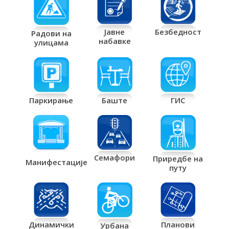
Јавне
Безбедност
Радови на
набавке
улицама
Паркирање
Баште
ГИС
Семафори
Приредбе на
Манифестације
путу
Планови
Динамички
Урбана