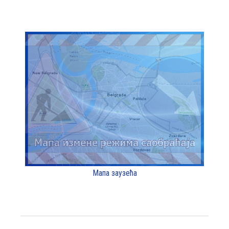
Мапа заузећа