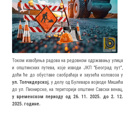
Током извођења радова на редовном одржавању улица
и општинских путева, које изводи ЈКП "Београд пут",
доћи ће до обуставе саобраћаја и заузећа коловоза у
ул. Топчидерској
, у делу од Булевара војводе Мишића
до ул. Пионирске, на територији општине Савски венац,
у временском периоду од 26. 11. 2025. до 2. 12.
2025. године.