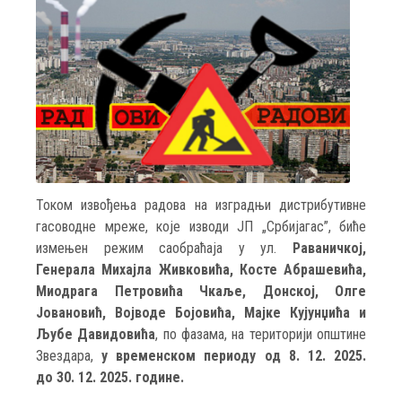
Током извођења радова на изградњи дистрибутивне
гасоводне мреже, које изводи ЈП „Србијагас”, биће
измењен режим саобраћаја у ул.
Раваничкој,
Генерала Михајла Живковића, Косте Абрашевића,
Миодрага Петровића Чкаље, Донској, Олге
Јовановић, Војводе Бојовића, Мајке Кујунџића и
Љубе Давидовића
, по фазама, на територији општине
Звездара,
у временском периоду од 8. 12. 2025.
до 30. 12. 2025. године.