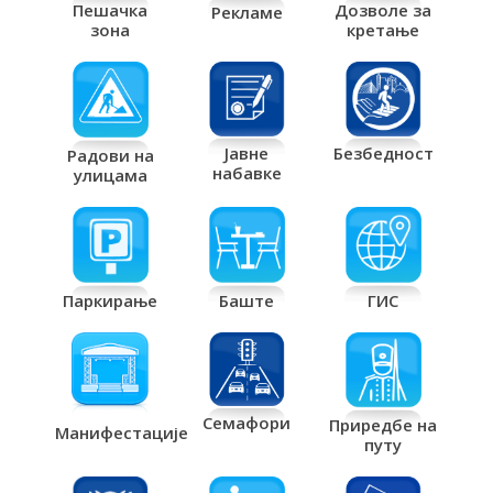
Дозволе за
Пешачка
Рекламе
кретање
зона
Јавне
Безбедност
Радови на
набавке
улицама
Паркирање
Баште
ГИС
Семафори
Приредбе на
Манифестације
путу