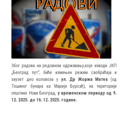
Због радова на редовном одржавању,које изводи ЈКП
„Београд пут“, биће измењен режим саобраћаја и
заузет део коловоза у
ул. Др Жоржа Матеа
(од
Тошиног бунара ка Марије Бурсаћ), на територији
општине Нови Београд,
у временском периоду од 9.
12. 2025. до 16. 12. 2025. године.