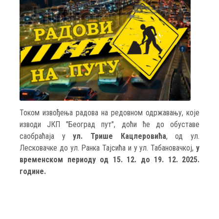
Током извођења радова на редовном одржавању, које
изводи ЈКП "Београд пут", доћи ће до обуставе
саобраћаја у
ул. Трише Кацлеровића
, од ул.
Лесковачке до ул. Ранка Тајсића и у ул. Табановачкој,
у
временском периоду од 15. 12. до 19. 12. 2025.
године.