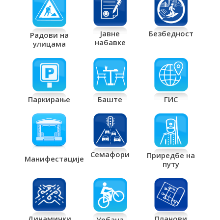
Јавне
Безбедност
Радови на
набавке
улицама
Паркирање
Баште
ГИС
Семафори
Приредбе на
Манифестације
путу
Планови
Динамички
Урбана