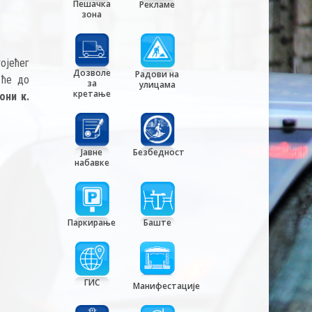
Пешачка
Рекламе
зона
јећег
Дозволе
Радови на
 ће до
за
улицама
кретање
они к.
Јавне
Безбедност
набавке
Паркирање
Баште
ГИС
Манифестације