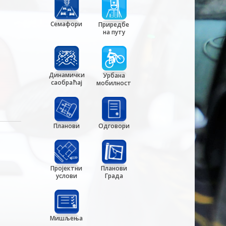
Семафори
Приредбе
на путу
Динамички
Урбана
саобраћај
мобилност
Планови
Одговори
Пројектни
Планови
услови
Града
Мишљења