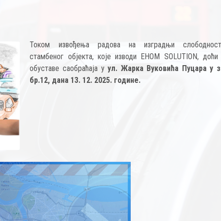
Током извођења радова на изградњи слободносто
стамбеног објекта, које изводи EHOM SOLUTION, доћи
обуставе саобраћаја у
ул. Жарка Вуковића Пуцара у з
бр.12, дана 13. 12. 2025. године.