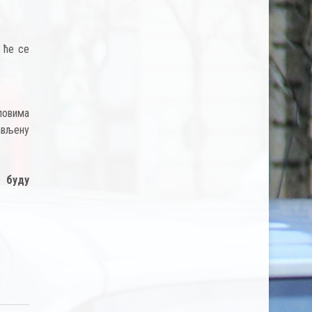
 ће се
ловима
вљену
да
буду