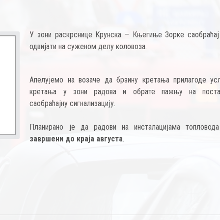
У зони раскрснице Крунска – Књегиње Зорке саобраћај
одвијати на суженом делу коловоза.
Апелујемо на возаче да брзину кретања прилагоде ус
кретања у зони радова и обрате пажњу на поста
саобраћајну сигнализацију.
Планирано је да радови на инсталацијама топлово
завршени до краја августа
.