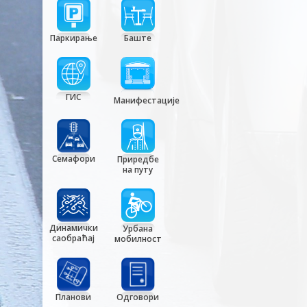
Паркирање
Баште
ГИС
Манифестације
Семафори
Приредбе
на путу
Динамички
Урбана
саобраћај
мобилност
Планови
Одговори