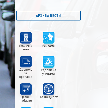
АРХИВА ВЕСТИ
Пешачка
Рекламе
зона
Дозволе
Радови на
за
улицама
кретање
Јавне
Безбедност
набавке