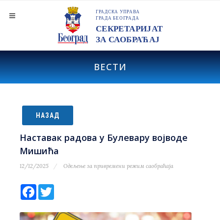
ВЕСТИ
НАЗАД
Наставак радова у Булевару војводе
Мишића
12/12/2025
Одељење за привремени режим саобраћаја
Facebook
Twitter