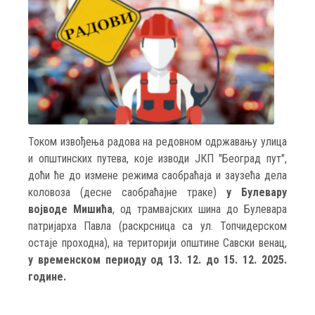
Током извођења радова на редовном одржавању улица
и општинских путева, које изводи ЈКП "Београд пут",
доћи ће до измене режима саобраћаја и заузећа дела
коловоза (десне саобраћајне траке)
у Булевару
војводе Мишића
, од трамвајских шина до Булевара
патријарха Павла (раскрсница са ул. Топчидерском
остаје проходна), на територији општине Савски венац,
у временском периоду од 13. 12. до 15. 12. 2025.
године.