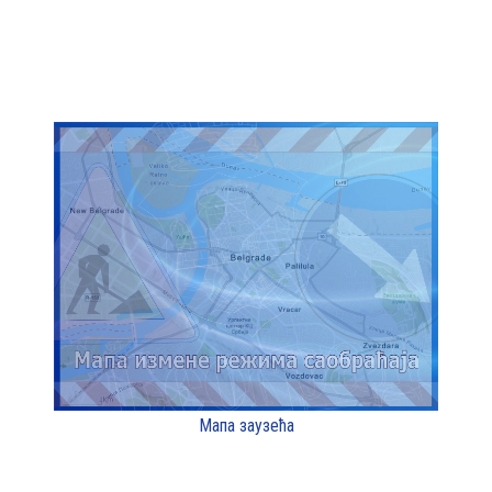
Мапа заузећа