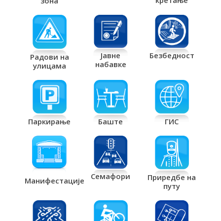
кретање
зона
Јавне
Безбедност
Радови на
набавке
улицама
Паркирање
Баште
ГИС
Семафори
Приредбе на
Манифестације
путу