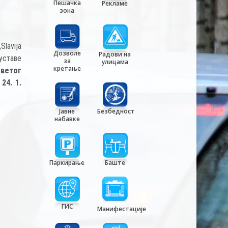
Пешачка
Рекламе
зона
lavija
Дозволе
Радови на
буставе
за
улицама
кретање
Светог
24. 1.
Јавне
Безбедност
набавке
Паркирање
Баште
ГИС
Манифестације