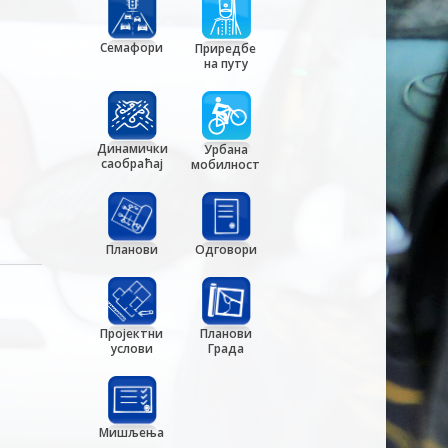
Семафори
Приредбе
на путу
Динамички
Урбана
саобраћај
мобилност
Планови
Одговори
Пројектни
Планови
услови
Града
Мишљења