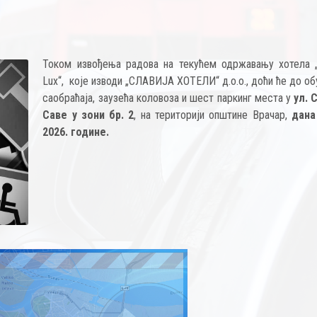
Током извођења радова на текућем одржавању хотела „S
Lux“, које изводи „СЛАВИЈА ХОТЕЛИ“ д.о.о., доћи ће до о
саобраћаја, заузећа коловоза и шест паркинг места у
ул. 
Саве у зони бр. 2
, на територији општине Врачар,
дана 
2026. године.