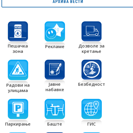
АРХИВА ВЕСТИ
Дозволе за
Пешачка
Рекламе
кретање
зона
Јавне
Безбедност
Радови на
набавке
улицама
Паркирање
Баште
ГИС