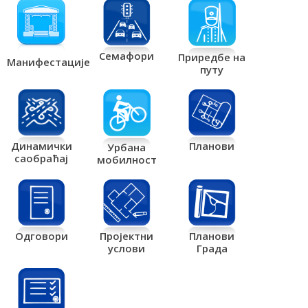
Семафори
Приредбе на
Манифестације
путу
Планови
Динамички
Урбана
саобраћај
мобилност
Одговори
Пројектни
Планови
услови
Града