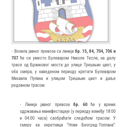
- Возила јавног превоза са линија
бр. 15, 84, 704, 706 и
707
ће се уместо Булеваром Николе Тесле, на делу
трасе од Бранковог моста до улице Трешњин цвет, у
оба смера, у наведеном периоду кретати Булеваром
Михаила Пупина и улицом Трешњин цвет и даље
редовном трасом.
- Линија јавног превоза
бр. 60
ће у време
одржавања манифестације (у периоду између 18:00
и 04:00 часа) саобраћати следећом трасом: У
смеру ка окретници "Нови Београд-Топлана":