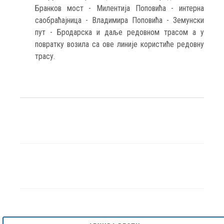
Бранков мост - Милентија Поповића - интерна
саобраћајница - Владимира Поповића - Земунски
пут - Бродарска и даље редовном трасом а у
повратку возила са ове линије користиће редовну
трасу.