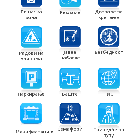
Дозволе за
Пешачка
Рекламе
кретање
зона
Јавне
Безбедност
Радови на
набавке
улицама
Паркирање
Баште
ГИС
Семафори
Приредбе на
Манифестације
путу