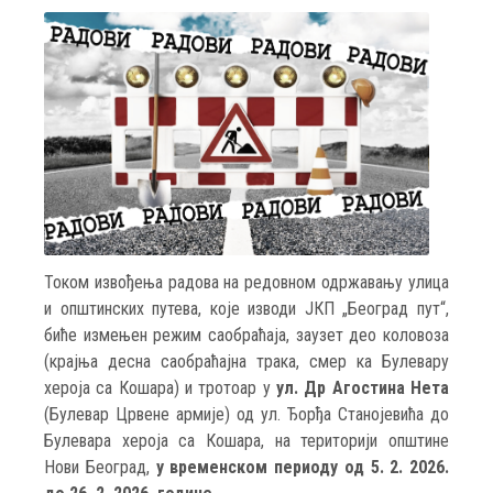
Током извођења радова на редовном одржавању улица
и општинских путева, које изводи ЈКП „Београд пут“,
биће измењен режим саобраћаја, заузет део коловоза
(крајња десна саобраћајна трака, смер ка Булевару
хероја са Кошара) и тротоар у
ул. Др Агостина Нета
(Булевар Црвене армије) од ул. Ђорђа Станојевића до
Булевара хероја са Кошара, на територији општине
Нови Београд,
у временском периоду од 5. 2. 2026.