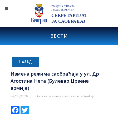
ВЕСТИ
НАЗАД
Измена режима саобраћаја у ул. Др
Агостина Нета (Булевар Црвене
армије)
06/02/2026
Одељење за привремени режим саобраћаја
Facebook
Twitter