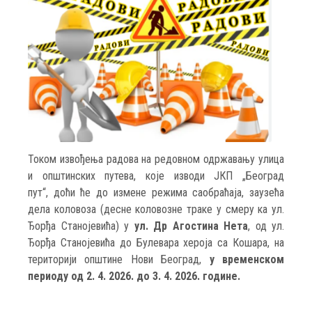
Током извођења радова на редовном одржавању улица
и општинских путева, које изводи ЈКП „Београд
пут“, доћи ће до измене режима саобраћаја, заузећа
дела коловоза (деснe коловознe тракe у смеру ка ул.
Ђорђа Станојевића) у
ул. Др Агостина Нета
, од ул.
Ђорђа Станојевића до Булевара хероја са Кошара, на
територији општине Нови Београд,
у временском
периоду од 2. 4. 2026. до 3. 4. 2026. године.