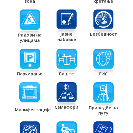
кретање
зона
Јавне
Безбедност
Радови на
набавке
улицама
Паркирање
Баште
ГИС
Семафори
Приредбе на
Манифестације
путу