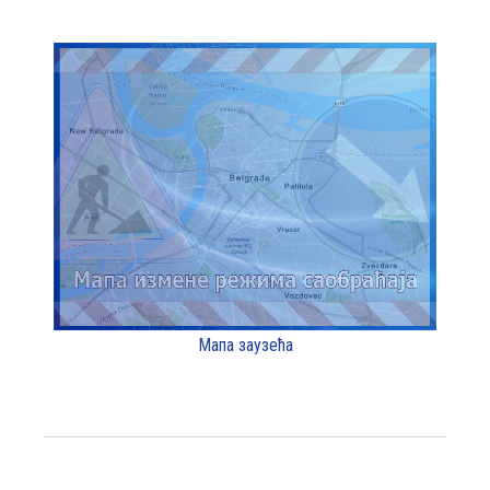
Мапа заузећа