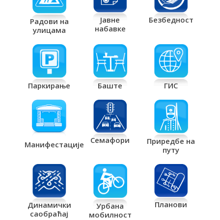
Јавне
Безбедност
Радови на
набавке
улицама
Паркирање
Баште
ГИС
Семафори
Приредбе на
Манифестације
путу
Планови
Динамички
Урбана
саобраћај
мобилност