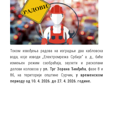
Током извођења радова на изградњи два кабловска
вода, које изводи „Електромрежа Србије“ a. д., биће
измењен режим саобраћаја, заузети и раскопани
делови коловоза у
ул. Трг Зорана Ђинђића
, фазе 8 и
8б, на територији општине Сурчин,
у временском
периоду од 10. 4. 2026. до 27. 4. 2026. године.