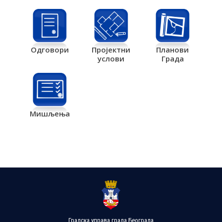
Одговори
Пројектни
Планови
услови
Града
Мишљења
Градска управа града Београда