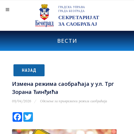
ВЕСТИ
НАЗАД
Измена режима саобраћаја у ул. Трг
Зорана Ђинђића
09/04/2026
Одељење за привремени режим саобраћаја
Facebook
Twitter