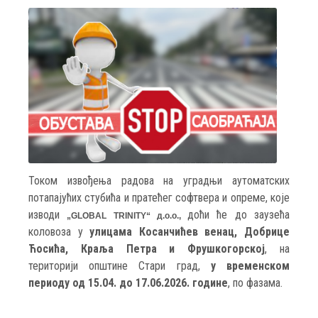
Током извођења радова на уградњи аутоматских
потапајућих стубића и пратећег софтвера и опреме, које
изводи
доћи ће до заузећа
„
GLOBAL TRINITY
“ д.о.о.
,
коловоза у
улицама Косанчићев венац, Добрице
Ћосића, Краља Петра и Фрушкогорској
, на
територији општине Стари град,
у временском
периоду од 15.04. до 17.06.2026. године
, по фазама.