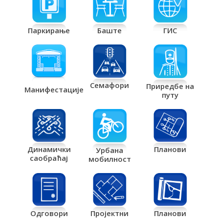
Паркирање
Баште
ГИС
Семафори
Приредбе на
Манифестације
путу
Планови
Динамички
Урбана
саобраћај
мобилност
Одговори
Пројектни
Планови