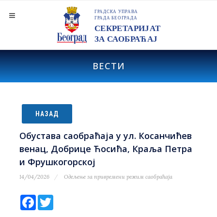
ВЕСТИ
НАЗАД
Обустава саобраћаја у ул. Косанчићев
венац, Добрице Ћосића, Краља Петра
и Фрушкогорској
14/04/2026
Одељење за привремени режим саобраћаја
Facebook
Twitter