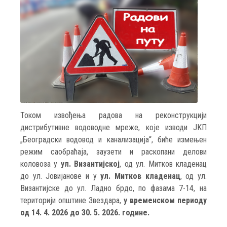
Током извођења радова на реконструкцији
дистрибутивне водоводне мреже, које изводи JKП
„Београдски водовод и канализација“, биће измењен
режим саобраћаја, заузети и раскопани делови
коловоза у
ул. Византијској
, од ул. Митков кладенац
до ул. Јовијанове и у
ул. Митков кладенац
, од ул.
Византијске до ул. Ладно брдо, по фазама 7-14, на
територији општине Звездара,
у временском периоду
од 14. 4. 2026 до 30. 5. 2026. године.