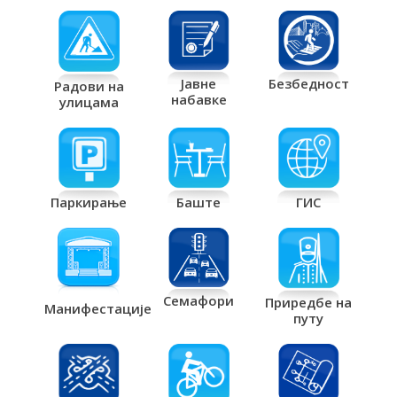
Јавне
Безбедност
Радови на
набавке
улицама
Паркирање
Баште
ГИС
Семафори
Приредбе на
Манифестације
путу