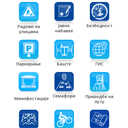
Јавне
Безбедност
Радови на
набавке
улицама
Паркирање
Баште
ГИС
Семафори
Приредбе на
Манифестације
путу