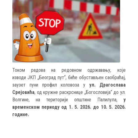
Током радова на редовном одржавању, које
изводи ЈКП „Београд пут“, биће обустављен саобраћај,
заузет пуни профил коловоза у
ул. Драгослава
Срејовића
, од кружне раскрснице „Богословија“ до ул.
Волгине, на територији општине Палилула,
у
временском периоду од 1. 5. 2026. до 10. 5. 2026.
године.