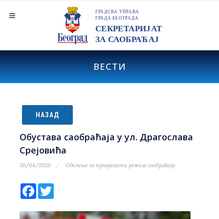
ВЕСТИ
НАЗАД
Обустава саобраћаја у ул. Драгослава
Срејовића
30/04/2026
Одељење за привремени режим саобраћаја
Facebook
Twitter