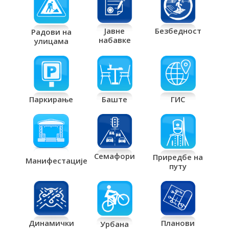
Јавне
Безбедност
Радови на
набавке
улицама
Паркирање
Баште
ГИС
Семафори
Приредбе на
Манифестације
путу
Планови
Динамички
Урбана