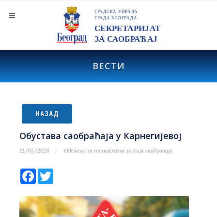
ВЕСТИ
НАЗАД
Обустава саобраћаја у Карнегијевој
12/05/2026
Одељење за привремени режим саобраћаја
Facebook
Twitter