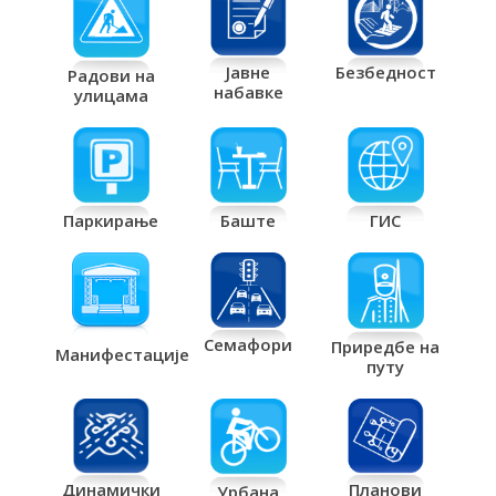
Јавне
Безбедност
Радови на
набавке
улицама
Паркирање
Баште
ГИС
Семафори
Приредбе на
Манифестације
путу
Планови
Динамички
Урбана