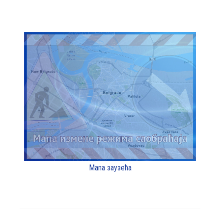
Мапа заузећа