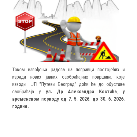
Током извођења радова на поправци постојећих и
изради нових јавних саобраћајних површина, које
изводи ЈП "Путеви Београд" доћи ће до обуставе
саобраћаја у
ул. Др Александра Костића
,
у
временском периоду од 7. 5. 2026. до 30. 6. 2026.
године.