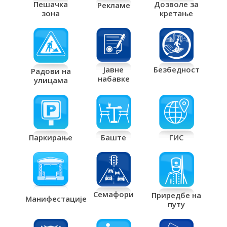
Дозволе за
Пешачка
Рекламе
кретање
зона
Јавне
Безбедност
Радови на
набавке
улицама
Паркирање
Баште
ГИС
Семафори
Приредбе на
Манифестације
путу