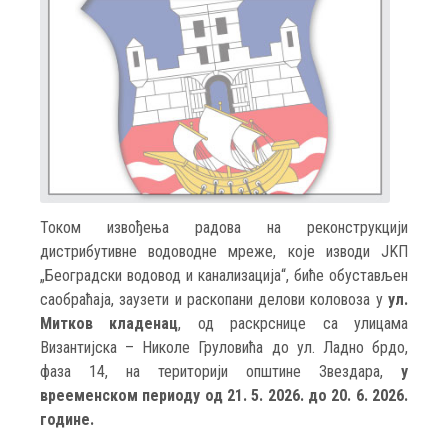
Током извођења радова на реконструкцији
дистрибутивне водоводне мреже, које изводи JKП
„Београдски водовод и канализација“, биће обустављен
саобраћаја, заузети и раскопани делови коловоза у
ул.
Митков кладенац
, од раскрснице са улицама
Византијска – Николе Груловића до ул. Ладно брдо,
фаза 14, на територији општине Звездара,
у
врееменском периоду од 21. 5. 2026. до 20. 6. 2026.
године.