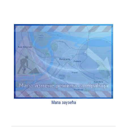
Мапа заузећа