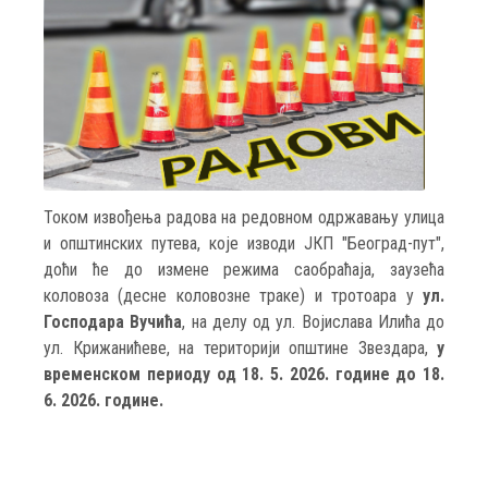
Током извођења радова на редовном одржавању улица
и општинских путева, које изводи ЈКП "Београд-пут",
доћи ће до измене режима саобраћаја, заузећа
коловоза (десне коловозне траке) и тротоара у
ул.
Господара Вучића
, на делу од ул. Војислава Илића до
ул. Крижанићеве, на територији општине Звездара,
у
временском периоду од 18. 5. 2026. године до 18.
6. 2026. године.