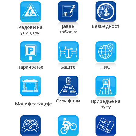
Јавне
Безбедност
Радови на
набавке
улицама
Паркирање
Баште
ГИС
Семафори
Приредбе на
Манифестације
путу