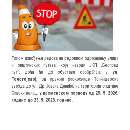
Током извођења радова на редовном одржавању улица
и општинских путева, које изводи ЈКП „Београд
пут“, доћи ће до обуставе саобраћаја у
ул.
Толстојевој,
од кружне раскрснице Топчидерска
звезда до ул. Др Јована Данића, на територији општине
Савски венац,
у временском периоду од 25. 5. 2026.
године до 28. 5. 2026. године.