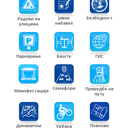
Јавне
Безбедност
Радови на
набавке
улицама
Паркирање
Баште
ГИС
Семафори
Приредбе на
Манифестације
путу
Планови
Динамички
Урбана