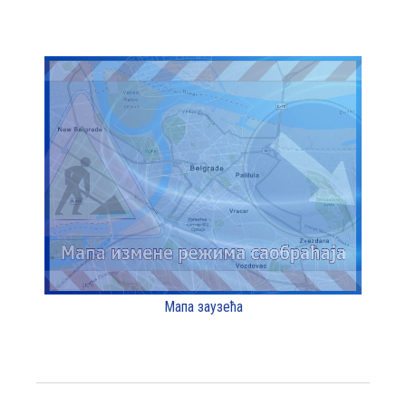
Мапа заузећа