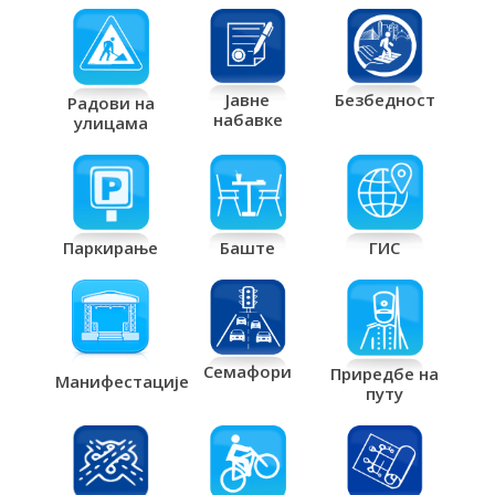
Јавне
Безбедност
Радови на
набавке
улицама
Паркирање
Баште
ГИС
Семафори
Приредбе на
Манифестације
путу