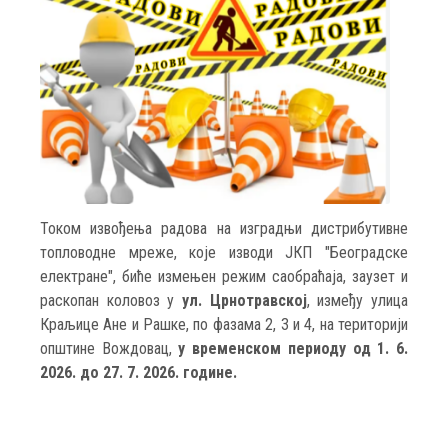
Током извођења радова на изградњи дистрибутивнe
топловодне мреже, које изводи ЈКП "Београдске
електране", биће измењен режим саобраћаја, заузет и
раскопан коловоз у
ул. Црнотравској
, између улица
Краљице Ане и Рашке, по фазама 2, 3 и 4, на територији
општине Вождовац,
у временском периоду од 1. 6.
2026. до 27. 7. 2026. године.