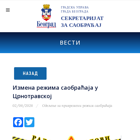
ВЕСТИ
НАЗАД
Измена режима саобраћаја у
Црнотравској
02/06/2026
Одељење за привремени режим саобраћаја
Facebook
Twitter