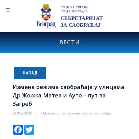
ВЕСТИ
НАЗАД
Измена режима саобраћаја у улицама
Др Жоржа Матеа и Ауто – пут за
Загреб
29/05/2026
Одељење за привремени режим саобраћаја
Facebook
Twitter