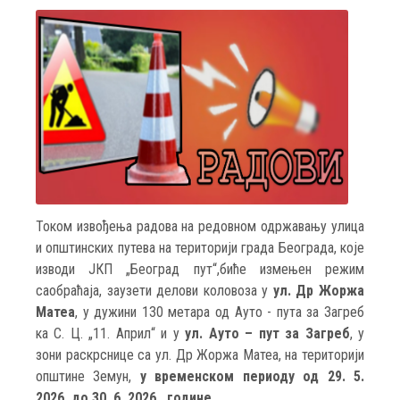
Током извођења радова на редовном одржавању улица
и општинских путева на територији града Београдa, које
изводи ЈКП „Београд пут“,биће измењен режим
саобраћаја, заузети делови коловоза у
ул. Др Жоржа
Матеа
, у дужини 130 метара од Ауто - пута за Загреб
ка С. Ц. „11. Април“ и у
ул. Ауто – пут за Загреб
, у
зони раскрснице са ул. Др Жоржа Матеа, на територији
општине Земун,
у временском периоду од 29. 5.
2026. до 30. 6. 2026. године.