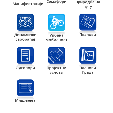
Семафори
Приредбе на
Манифестације
путу
Планови
Динамички
Урбана
саобраћај
мобилност
Одговори
Пројектни
Планови
услови
Града
Мишљења