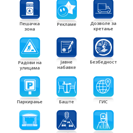
Дозволе за
Пешачка
Рекламе
кретање
зона
Јавне
Безбедност
Радови на
набавке
улицама
Паркирање
Баште
ГИС