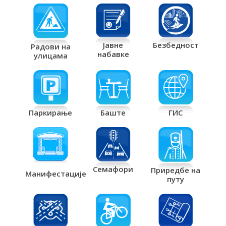
Јавне
Безбедност
Радови на
набавке
улицама
Паркирање
Баште
ГИС
Семафори
Приредбе на
Манифестације
путу