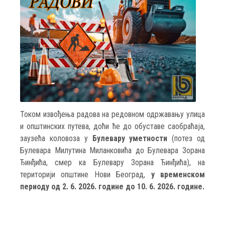
Током извођења радова на редовном одржавању улица
и општинских путева, доћи ће до обуставе саобраћаја,
заузећа коловоза у
Булевару уметности
(потез од
Булевара Милутина Миланковића до Булевара Зорана
Ђинђића, смер ка Булевару Зорана Ђинђића), на
територији општине Нови Београд,
у временском
периоду од 2. 6. 2026. године до 10. 6. 2026. године.