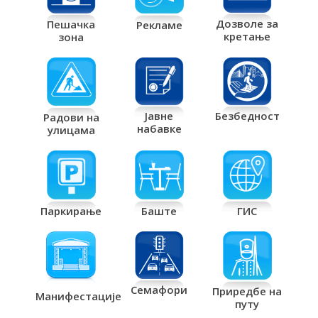
Дозволе за
Пешачка
Рекламе
кретање
зона
Јавне
Безбедност
Радови на
набавке
улицама
Паркирање
Баште
ГИС
Семафори
Приредбе на
Манифестације
путу