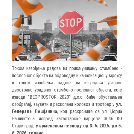
Током извођења радова на прикључивању стамбено -
пословног објекта на водоводну и канализациону мрежу
и током извођења радова на изградњи угаоног
двострано узиданог стамбено-пословног објекта, које
изводи "BEOPROSTOR 2020“ д.о.о. биће обустављен
саобраћај, заузети и раскопани коловоз и тротоар у
ул.
Генерала Лешјанина
, код раскрснице са ул. Џорџа
Вашингтона, испред катастарске парцеле 3046 КО
Стари град,
у врменском периоду од 3. 6. 2026. до 5.
6. 2026. године.