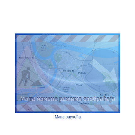
Мапа заузећа