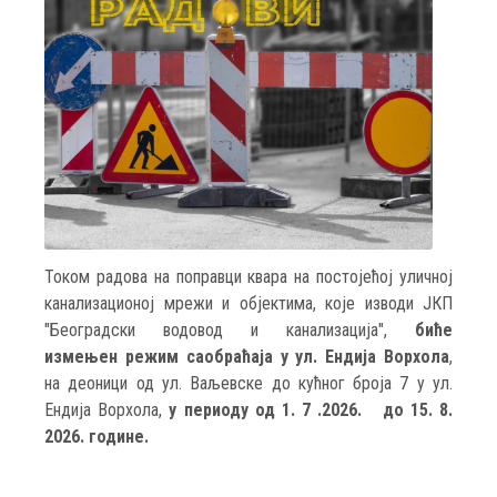
Током радова на поправци квара на постојећој уличној
канализационој мрежи и објектима, које изводи ЈКП
"Београдски водовод и канализација",
биће
измењен режим саобраћаја у ул. Ендија Ворхола
,
на деоници од ул. Ваљевске до кућног броја 7 у ул.
Ендија Ворхола,
у периоду од 1. 7 .2026. до 15. 8.
2026. године.