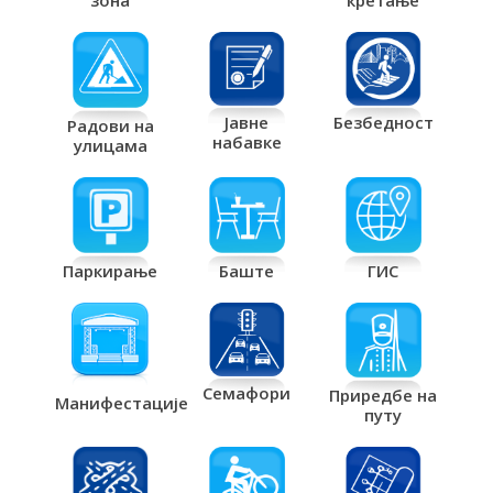
зона
Јавне
Безбедност
Радови на
набавке
улицама
Паркирање
Баште
ГИС
Семафори
Приредбе на
Манифестације
путу