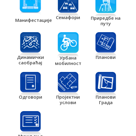
Семафори
Приредбе на
Манифестације
путу
Планови
Динамички
Урбана
саобраћај
мобилност
Одговори
Пројектни
Планови
услови
Града