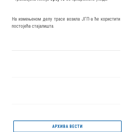
На измењеном делу трасе возила ЈГП-а ће користити
постојећа стајалишта.
АРХИВА ВЕСТИ