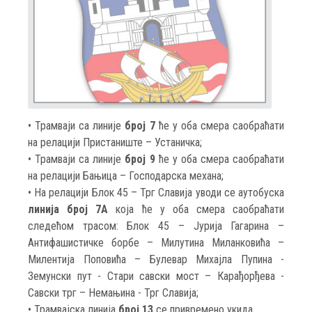
• Трамваји са линије
број 7
ће у оба смера саобраћати
на релацији Пристаниште – Устаничка;
• Трамваји са линије
број 9
ће у оба смера саобраћати
на релацији Бањица – Господарска механа;
• На релацији Блок 45 – Трг Славија уводи се аутобуска
линија број 7А
која ће у оба смера саобраћати
следећом трасом: Блок 45 – Јурија Гагарина –
Антифашистичке борбе – Милутина Миланковића –
Милентија Поповића – Булевар Михајла Пупина -
Земунски пут - Стари савски мост – Карађорђева -
Савски трг – Немањина - Трг Славија;
• Трамвајска линија
број 13
се привремено укида.