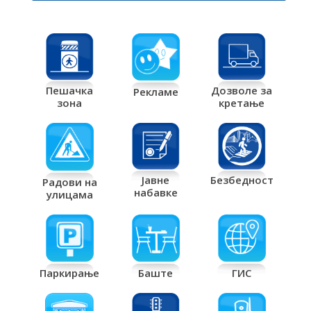
Дозволе за
Пешачка
Рекламе
кретање
зона
Јавне
Безбедност
Радови на
набавке
улицама
Паркирање
Баште
ГИС