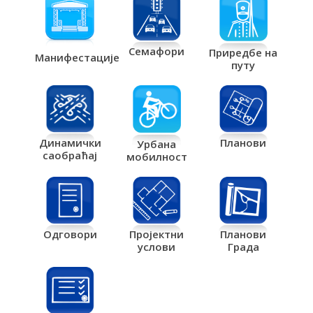
Семафори
Приредбе на
Манифестације
путу
Планови
Динамички
Урбана
саобраћај
мобилност
Одговори
Пројектни
Планови
услови
Града