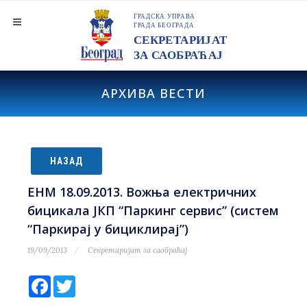
АРХИВА ВЕСТИ
НАЗАД
ЕНМ 18.09.2013. Вожња електричних
бицикала ЈКП “Паркинг сервис” (систем
“Паркирај у бициклирај”)
19/09/2013
Секретаријат за саобраћај
Facebook
Twitter