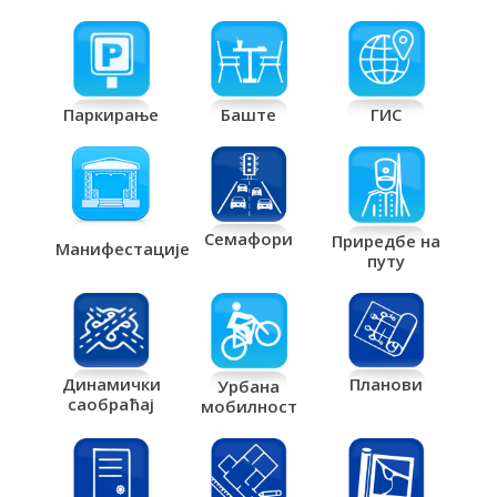
Паркирање
Баште
ГИС
Семафори
Приредбе на
Манифестације
путу
Планови
Динамички
Урбана
саобраћај
мобилност