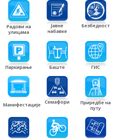
Јавне
Безбедност
Радови на
набавке
улицама
Паркирање
Баште
ГИС
Семафори
Приредбе на
Манифестације
путу