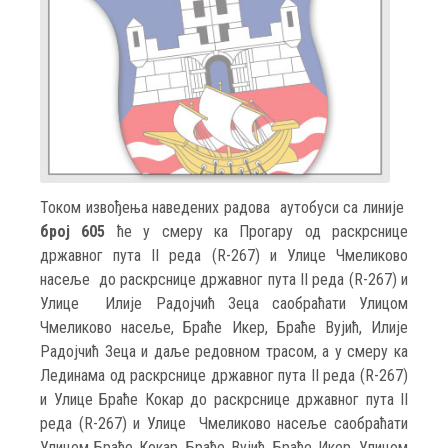
Током извођења наведених радова аутобуси са линије
број 605
ће у смеру ка Прогару од раскрснице
државног пута II реда (R-267) и Улице Чмеликово
насеље до раскрснице државног пута II реда (R-267) и
Улице Илије Радојчић Зеца саобраћати Улицом
Чмеликово насеље, Браће Икер, Браће Вујић, Илије
Радојчић Зеца и даље редовном трасом, а у смеру ка
Лединама од раскрснице државног пута II реда (R-267)
и Улице Браће Кокар до раскрснице државног пута II
реда (R-267) и Улице Чмеликово насеље саобраћати
Улицом Браће Кокар, Браће Вујић, Браће Икер, Улицом