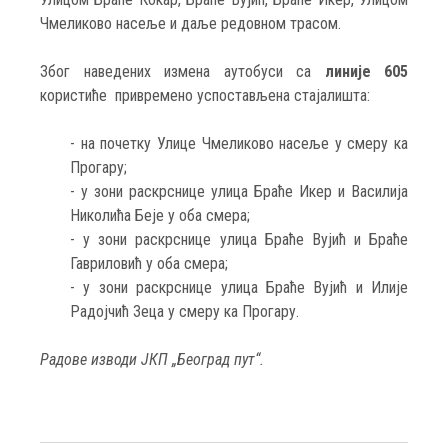
Чмеликово насеље и даље редовном трасом.
Због наведених измена аутобуси са
линије 605
користиће привремено успостављена стајалишта:
- на почетку Улице Чмеликово насеље у смеру ка
Прогару;
- у зони раскрснице улица Браће Икер и Василија
Николића Беје у оба смера;
- у зони раскрснице улица Браће Вујић и Браће
Гавриловић у оба смера;
- у зони раскрснице улица Браће Вујић и Илије
Радојчић Зеца у смеру ка Прогару.
Радове изводи ЈКП „Београд пут“.