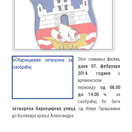
Због снимања филма,
дана 07. фебруара
2014. године
у
временском
периоиду
од 08.00
до 14.00 ч.
за
саобраћај ће бити
затворена Карнеџијева улица
, од Илије Гарашанина
до Булевара краља Александра.