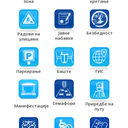
кретање
зона
Јавне
Безбедност
Радови на
набавке
улицама
Паркирање
Баште
ГИС
Семафори
Приредбе на
Манифестације
путу