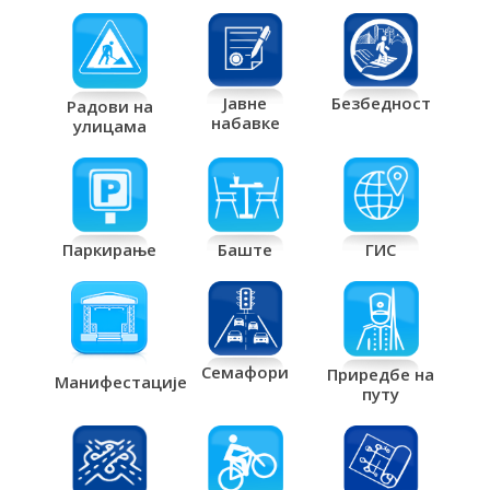
Јавне
Безбедност
Радови на
набавке
улицама
Паркирање
Баште
ГИС
Семафори
Приредбе на
Манифестације
путу