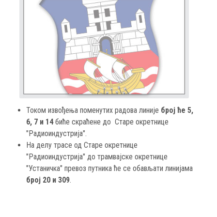
Током извођења поменутих радова линије
број ће 5,
6, 7 и 14
биће скраћене до Старе окретнице
"Радиоиндустрија".
На делу трасе од Старе окретнице
"Радиоиндустрија" до трамвајске окретнице
"Устаничка" превоз путника ће се обављати линијама
број 20 и 309
.