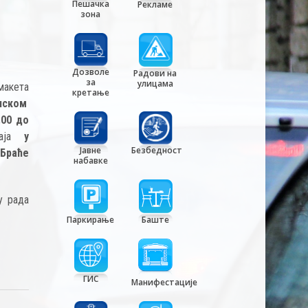
Пешачка
Рекламе
зона
Дозволе
Радови на
за
улицама
макета
кретање
нском
.00 до
ја
у
Јавне
Безбедност
Браће
набавке
у рада
Паркирање
Баште
ГИС
Манифестације