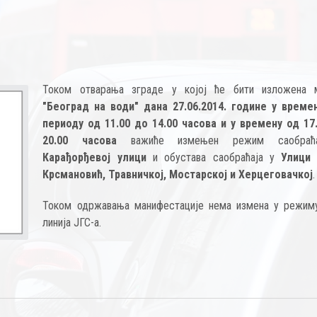
Током отварања зграде у којој ће бити изложена 
"Београд на води" дана 27.06.2014. године у време
периоду од 11.00 до 14.00 часова и у времену од 17
20.00 часова
важиће измењен режим саобраћа
Карађорђевој улици
и обустава саобраћаја у
Улици 
Крсмановић, Травничкој, Мостарској и Херцеговачкој
.
Током одржавања манифестације нема измена у режим
линија ЈГС-а.