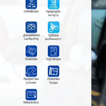
Семафори
Приредбе
на путу
Динамички
Урбана
саобраћај
мобилност
Планови
Одговори
Пројектни
Планови
услови
Града
Мишљења