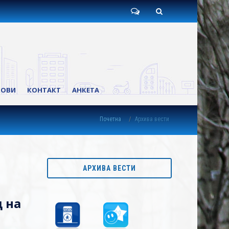
Пишите
Претрага
нам
КОВИ
КОНТАКТ
АНКЕТА
Почетна
Архива вести
АРХИВА ВЕСТИ
д на