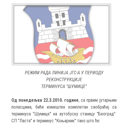
РЕЖИМ РАДА ЛИНИЈА ЈГС-А У ПЕРИОДУ
РЕКОНСТРУКЦИЈЕ
ТЕРМИНУСА ''ШУМИЦЕ''
Од понедељка 22.3.2010. године
, са првим јутарњим
поласцима, биће измештен комплетан саобраћај са
терминуса ''Шумице'' на аутобуску станицу ''Београд''
СП ''Ласта'' и терминус ''Коњарник'' тако што ће: