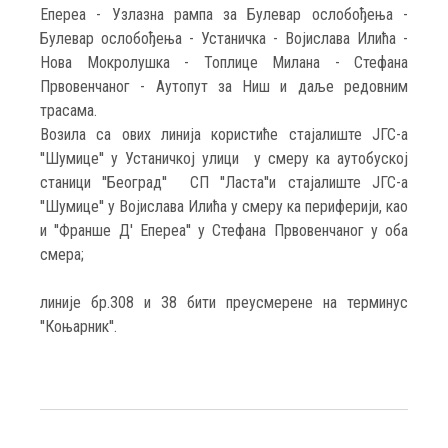
Епереа - Узлазна рампа за Булевар ослобођења -
Булевар ослобођења - Устаничка - Војислава Илића -
Нова Мокролушка - Топлице Милана - Стефана
Првовенчаног - Аутопут за Ниш и даље редовним
трасама.
Возила са ових линија користиће стајалиште ЈГС-а
''Шумице'' у Устаничкој улици у смеру ка аутобуској
станици ''Београд'' СП ''Ласта''и стајалиште ЈГС-а
''Шумице'' у Војислава Илића у смеру ка периферији, као
и ''Франше Д' Епереа'' у Стефана Првовенчаног у оба
смера;
линије бр.308 и 38 бити преусмерене на терминус
''Коњарник''.