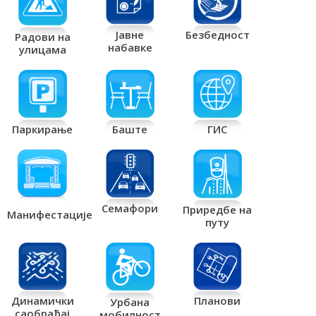
Јавне
Безбедност
Радови на
набавке
улицама
Паркирање
Баште
ГИС
Семафори
Приредбе на
Манифестације
путу
Планови
Динамички
Урбана
саобраћај
мобилност