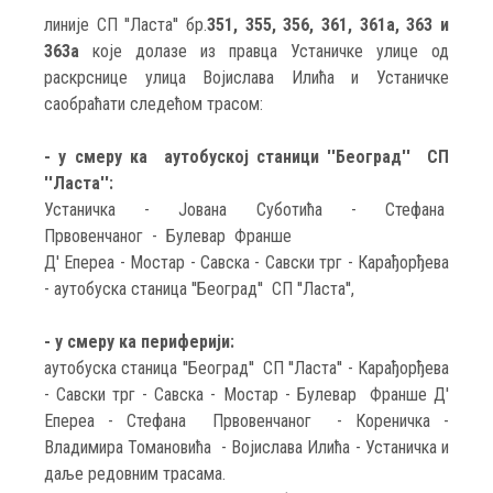
линије СП ''Ласта'' бр.
351, 355, 356, 361, 361а, 363 и
363а
које долазе из правца Устаничке улице од
раскрснице улица Војислава Илића и Устаничке
саобраћати следећом трасом:
- у смеру ка аутобуској станици ''Београд'' СП
''Ласта'':
Устаничка - Јована Суботића - Стефана
Првовенчаног - Булевар Франше
Д' Епереа - Мостар - Савска - Савски трг - Карађорђева
- аутобуска станица ''Београд'' СП ''Ласта'',
- у смеру ка периферији:
аутобуска станица ''Београд'' СП ''Ласта'' - Карађорђева
- Савски трг - Савска - Мостар - Булевар Франше Д'
Епереа - Стефана Првовенчаног - Кореничка -
Владимира Томановића - Војислава Илића - Устаничка и
даље редовним трасама.