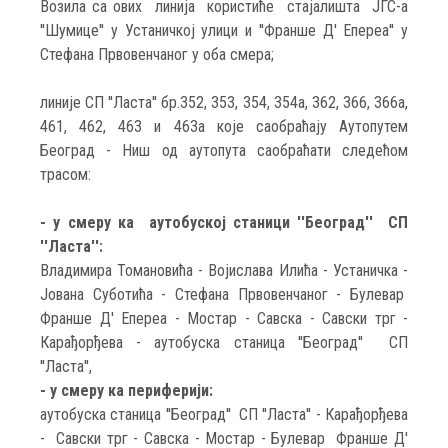
Возила са ових линија користиће стајалишта ЈГС-а
''Шумице'' у Устаничкој улици и ''Франше Д' Епереа'' у
Стефана Првовенчаног у оба смера;
линије СП ''Ласта'' бр.352, 353, 354, 354а, 362, 366, 366а,
461, 462, 463 и 463а које саобраћају Аутопутем
Београд - Ниш од аутопута саобраћати следећом
трасом:
- у смеру ка аутобуској станици ''Београд'' СП
''Ласта'':
Владимира Томановића - Војислава Илића - Устаничка -
Јована Суботића - Стефана Првовенчаног - Булевар
Франше Д' Епереа - Мостар - Савска - Савски трг -
Карађорђева - аутобуска станица ''Београд'' СП
''Ласта'',
- у смеру ка периферији:
аутобуска станица ''Београд'' СП ''Ласта'' - Карађорђева
- Савски трг - Савска - Мостар - Булевар Франше Д'