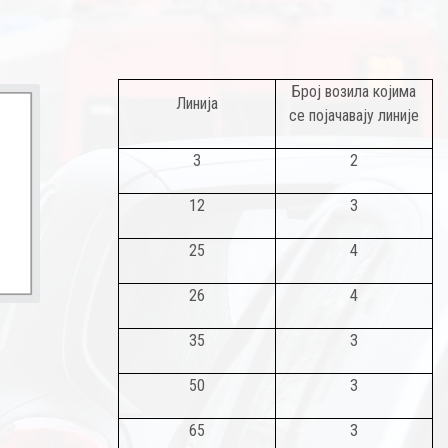
Број возила којима
Линија
се појачавају линије
3
2
12
3
25
4
26
4
35
3
50
3
65
3