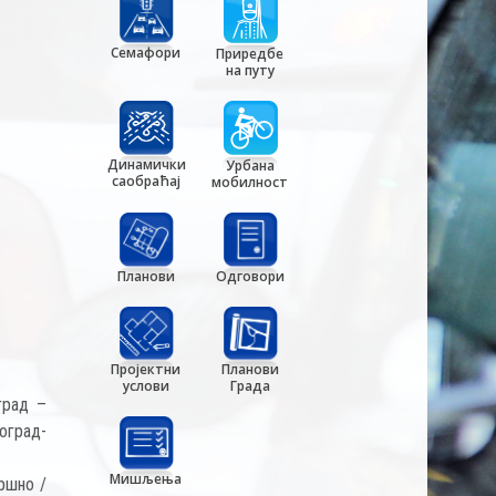
Семафори
Приредбе
на путу
Динамички
Урбана
саобраћај
мобилност
Планови
Одговори
Пројектни
Планови
услови
Града
град –
оград-
Мишљења
вршно /