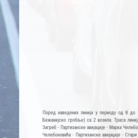
Поред наведених линија у периоду од 8 до 
Бежанијско гробље) са 2 возила. Траса лини
Загреб - Партизанске авијације - Марка Челеб
Челебоновића - Партизанске авијације - Стари