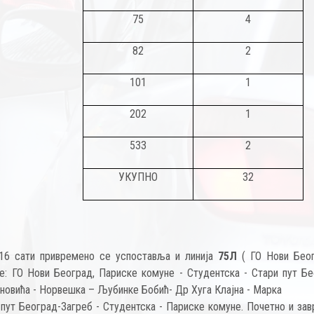
75
4
82
2
101
1
202
1
533
2
УКУПНО
32
16 сати привремено се успоставља и линија
75Л
( ГО Нови Бео
је: ГО Нови Београд, Париске комуне - Студентска - Стари пут Бе
оновића - Норвешка – Љубинке Бобић- Др Хуга Клајна - Марка
 пут Београд-Загреб - Студентска - Париске комуне. Почетно и за