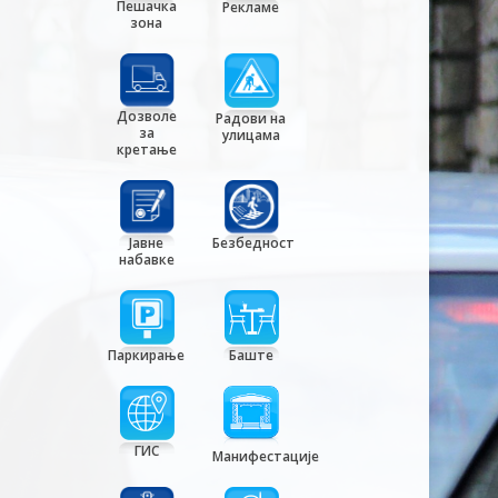
Пешачка
Рекламе
зона
Дозволе
Радови на
за
улицама
кретање
Јавне
Безбедност
набавке
Паркирање
Баште
ГИС
Манифестације