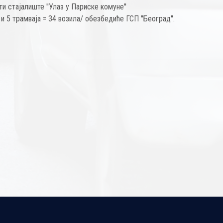
и стајалиште ''Улаз у Париске комуне''
и 5 трамваја = 34 возила/ обезбедиће ГСП ''Београд''.