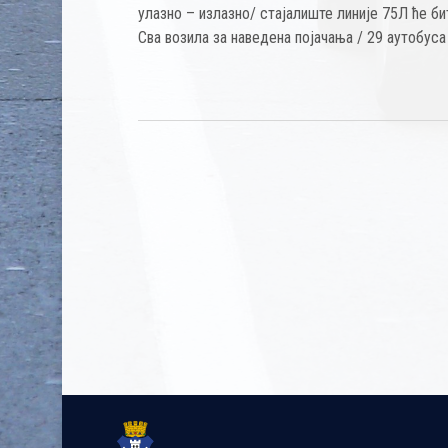
улазно – излазно/ стајалиште линије 75Л ће бит
Сва возила за наведена појачања / 29 аутобуса 