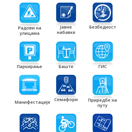
Јавне
Безбедност
Радови на
набавке
улицама
Паркирање
Баште
ГИС
Семафори
Приредбе на
Манифестације
путу