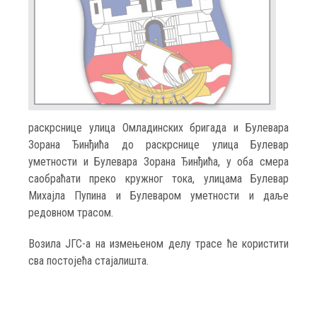
раскрснице улица Омладинских бригада и Булевара
Зорана Ђинђића до раскрснице улица Булевар
уметности и Булевара Зорана Ђинђића, у оба смера
саобраћати преко кружног тока, улицама Булевар
Михајла Пупина и Булеваром уметности и даље
редовном трасом.
Возила ЈГС-а на измењеном делу трасе ће користити
сва постојећа стајалишта.