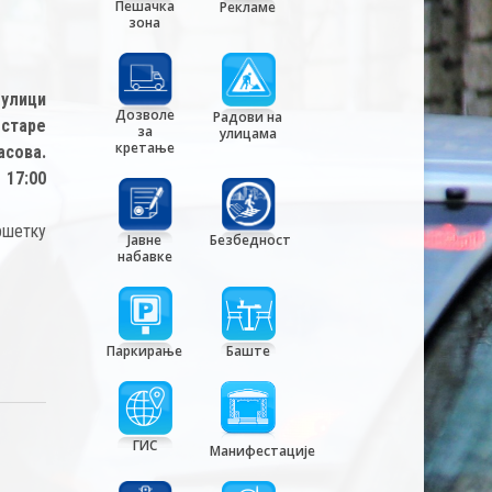
Пешачка
Рекламе
зона
 улици
Дозволе
Радови на
 старе
за
улицама
кретање
асова.
 17:00
ршетку
Јавне
Безбедност
набавке
Паркирање
Баште
ГИС
Манифестације