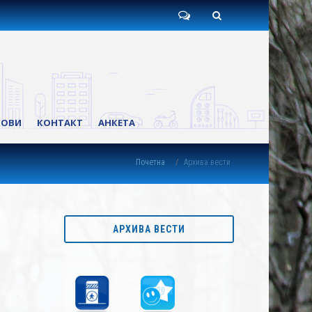
Пишите
Претрага
нам
КОВИ
КОНТАКТ
АНКЕТА
Почетна
Архива вести
АРХИВА ВЕСТИ