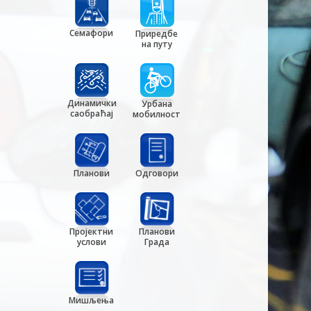
Семафори
Приредбе
на путу
Динамички
Урбана
саобраћај
мобилност
Планови
Одговори
Пројектни
Планови
услови
Града
Мишљења