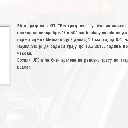
Због радова ЈКП ’’Београд пут’’ у Миљаковачкој
возила са линија бре.48 и 504 саобраћају скраћено до
окретнице на Миљаковцу 2 данас, 10. марта, од 8:45 ч
Најављено је да
радови трају до 13.3.2015. године до
часова.
Возила ЈГС-а ће бити враћена на редовну трасу по зав
радова.