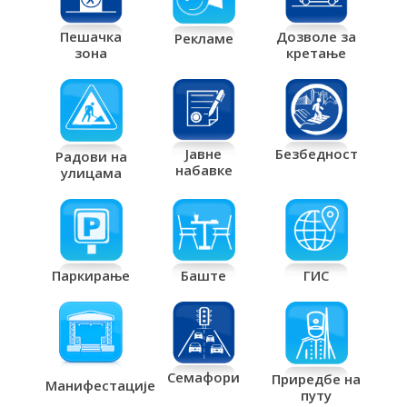
Дозволе за
Пешачка
Рекламе
кретање
зона
Јавне
Безбедност
Радови на
набавке
улицама
Паркирање
Баште
ГИС
Семафори
Приредбе на
Манифестације
путу