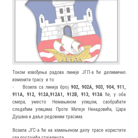
Током извођења радова линије ЈГП-а ће делимично
изменити трасу и то:
- Возила са линија број
902, 902A, 903, 904, 911,
911A, 912, 912A,912A1, 912B, 913, 913A
ће, у оба
смера, уместо Немањином улицом, саобраћати
следећим улицама: Проте Матеје Ненадовића, Цара
Душана и даље редовним трасама.
Возила ЈГС-а ће на измењеном делу трасе користити
сва постојећа стајалишта.