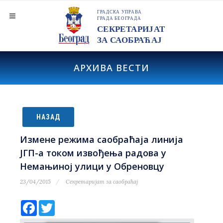
АРХИВА ВЕСТИ
НАЗАД
Измене режима саобраћаја линија
ЈГП-а током извођења радова у
Немањиној улици у Обреновцу
23/04/2015
Секретаријат за саобраћај
Facebook
Twitter