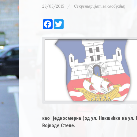
28/05/2015
Секретаријат за саобраћај
Facebook
Twitter
као једносмерна (од ул. Никшићке ка ул.
Војводе Степе.