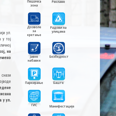
Пешачка
Рекламе
зона
Дозволе
Радови на
за
улицама
ји ул.
кретање
 у тој
личној
ој, на
Јавне
Безбедност
ремено
набавке
 снази
ојводе
Паркирање
Баште
ведене
нисана
 у ул.
ГИС
Манифестације