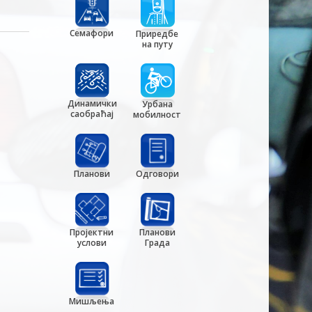
Семафори
Приредбе
на путу
Динамички
Урбана
саобраћај
мобилност
Планови
Одговори
Пројектни
Планови
услови
Града
Мишљења