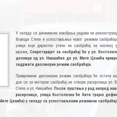
У складу са динамиком извођења радова на реконструкци
Војводе Степе и успостављања новог режима саобраћаја
улици који директно утиче на саобраћај на околној у
мрежи
, Секретаријат за саобраћај ће у ул. Костолачк
деоници од ул. Никшићке до ул. Мите Ценића прив
задржати двосмерни режим саобраћаја.
Привремени двосмерни режим саобраћаја ће остати на
док се за моторни саобраћај не отвори раскрсница ул. В
Степе и ул. Никшићке.
После пуштања у рад напред на
раскрснице, улица Костолачка ће бити трајно дефи
 Мите Ценића) у складу са успостављеним режимом саобраћаја