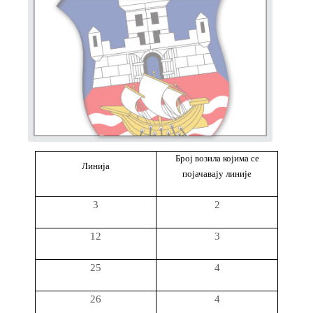
Број возила којима се
Линија
појачавају линије
3
2
12
3
25
4
26
4