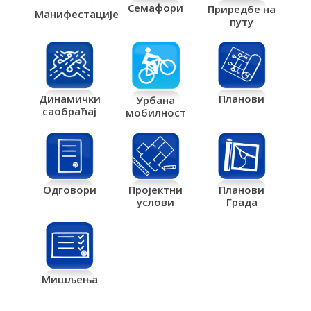
Семафори
Приредбе на
Манифестације
путу
Планови
Динамички
Урбана
саобраћај
мобилност
Одговори
Пројектни
Планови
услови
Града
Мишљења