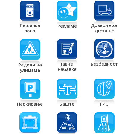
Дозволе за
Пешачка
Рекламе
кретање
зона
Јавне
Безбедност
Радови на
набавке
улицама
Паркирање
Баште
ГИС