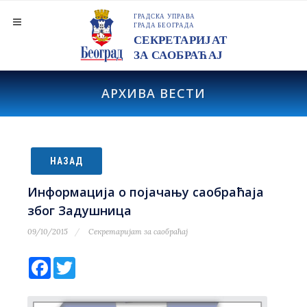
АРХИВА ВЕСТИ
НАЗАД
Информација о појачању саобраћаја
због Задушница
09/10/2015
Секретаријат за саобраћај
Facebook
Twitter