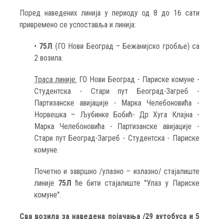
Поред наведених линија у периоду од 8 до 16 сати
привремено се успоставља и линија:
•
75Л
(ГО Нови Београд – Бежанијско гробље) са
2 возила.
Траса линије:
ГО Нови Београд - Париске комуне -
Студентска - Стари пут Београд-Загреб -
Партизанске авијације - Марка Челебоновића -
Норвешка – Љубинке Бобић- Др Хуга Клајна -
Марка Челебоновића - Партизанске авијације -
Стари пут Београд-Загреб - Студентска - Париске
комуне.
Почетно и завршно /улазно – излазно/ стајалиште
линије
75Л
ће бити стајалиште ''Улаз у Париске
комуне''.
Сва возила за наведена појачања /29 аутобуса и 5